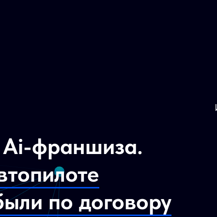
 Ai-франшиза.
втопилоте
были по договору